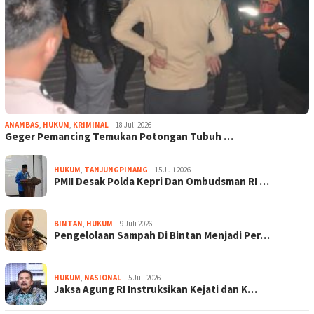
ANAMBAS
,
HUKUM
,
KRIMINAL
18 Juli 2026
Geger Pemancing Temukan Potongan Tubuh …
HUKUM
,
TANJUNGPINANG
15 Juli 2026
PMII Desak Polda Kepri Dan Ombudsman RI …
BINTAN
,
HUKUM
9 Juli 2026
Pengelolaan Sampah Di Bintan Menjadi Per…
HUKUM
,
NASIONAL
5 Juli 2026
Jaksa Agung RI Instruksikan Kejati dan K…